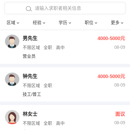
在校学生工作经验
本科
行政后勤
建筑装潢
确定
区域
经验
学历
职位
更多
三年以上工作经验
硕士
销售岗位
教师
男先生
4000-5000元
四年以上工作经验
博士
文员
护士
08-09
不限区域
全职
高中
五年以上工作经验
财务会计
传单派发
营业员
十年以上工作经验
超市零售
促销导购
钟先生
4000-5000元
网络IT
保健按摩
08-09
不限区域
全职
技工/普工
快递员
前台接待
收银员
技术员/工程师
林女士
面议
08-09
水电/机修
部门经理
不限区域
全职
高中