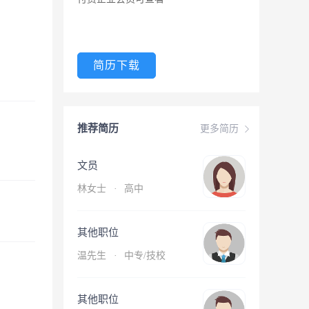
简历下载
推荐简历
更多简历
文员
林女士
·
高中
其他职位
温先生
·
中专/技校
其他职位